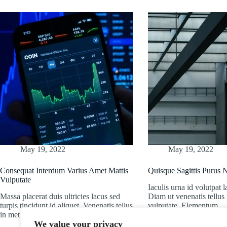
May 19, 2022
May 19, 2022
Consequat Interdum Varius Amet Mattis
Quisque Sagittis Purus
Vulputate
Iaculis urna id volutpat l
Massa placerat duis ultricies lacus sed
Diam ut venenatis tellus
turpis tincidunt id aliquet. Venenatis tellus
vulputate. Elementum…
in metus…
We value your privacy