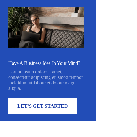
Have A Business Idea In Your Mind?
Lorem ipsum dolor sit amet,
consectetur adipiscing eiusmod tempor
incididunt ut labore et dolore magna
aliqua.
LET’S GET STARTED